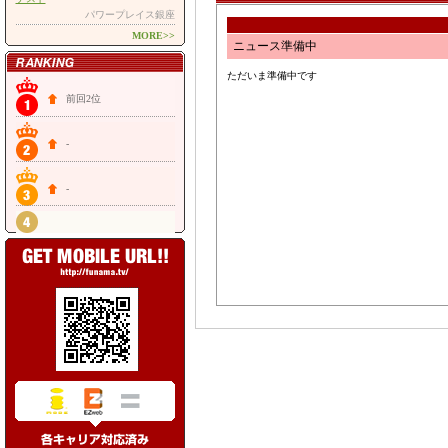
パワープレイス銀座
MORE>>
ニュース準備中
ただいま準備中です
前回2位
-
-