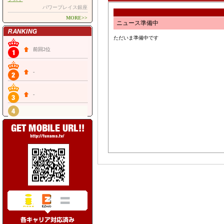
パワープレイス銀座
MORE>>
ニュース準備中
ただいま準備中です
前回2位
-
-