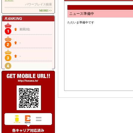
パワープレイス銀座
MORE>>
ニュース準備中
ただいま準備中です
前回2位
-
-