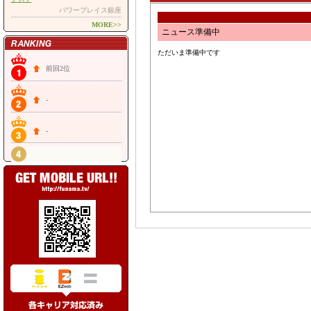
パワープレイス銀座
MORE>>
ニュース準備中
ただいま準備中です
前回2位
-
-